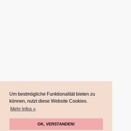
ÜBER NORA
BLOG
LINKS
KONTAKT
DATENSCHUTZ
IMPRESSUM
Um bestmögliche Funktionalität bieten zu
können, nutzt diese Website Cookies.
© 2017 Nora Imlau |
Impressum
| |
Datenschutz
| Powered by
WordPress
| mit ❤ Herz
Mehr Infos »
gemacht von
FrauFuchsia
OK, VERSTANDEN!