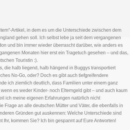
ltern“-Artikel, in dem es um die Unterschiede zwischen dem
gland gehen soll. Ich selbst lebe ja seit dem vergangenen
on und bin immer wieder überrascht darüber, wie anders es
ergangenen Monaten hier erst ein Tragetuch gesehen – und das,
tschen Touristin :).
, die halb liegend, halb hängend in Buggys transportiert
ches No-Go, oder? Doch es gibt auch tiefgreifendere
nde ich ziemlich deutlich, dass Familien unter einem ganz
, wenn es weder Kinder- noch Elterngeld gibt – und auch kaum
l ich meine eigenen Erfahrungen natürlich nicht
die Frage an alle deutschen Mütter und Väter, die ebenfalls in
 anderen Gründen gut auskennen: Welche Unterschiede sind
t Ihr, kommen Sie? Ich bin gespannt auf Eure Antworten!