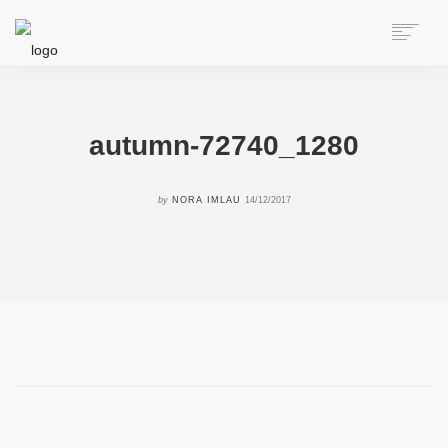
HOME
ÜBER NORA
AUTORIN
autumn-72740_1280
SPEAKERIN
BÜCHER
by
NORA IMLAU
14/12/2017
ONLINE-KURS
BLOG
KONTAKT
SEARCH