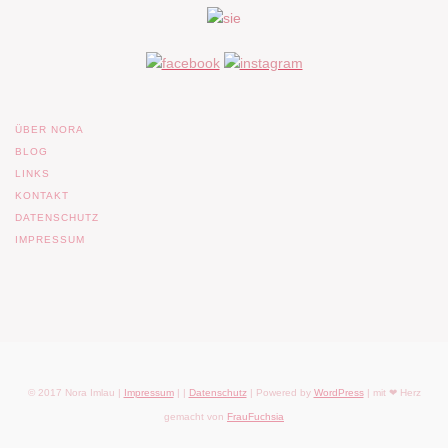
ÜBER NORA
BLOG
LINKS
KONTAKT
DATENSCHUTZ
IMPRESSUM
© 2017 Nora Imlau |
Impressum
| |
Datenschutz
| Powered by
WordPress
| mit ❤ Herz
gemacht von
FrauFuchsia