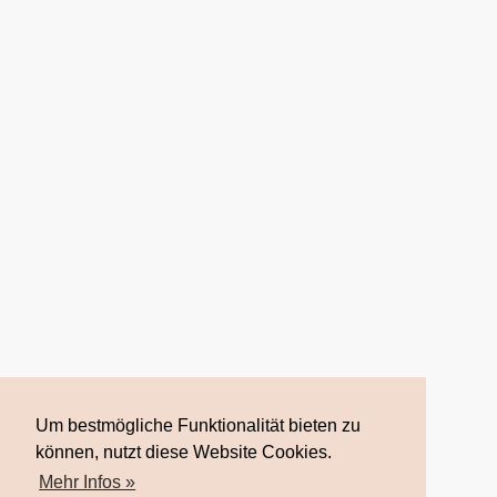
ÜBER NORA
BLOG
LINKS
KONTAKT
DATENSCHUTZ
IMPRESSUM
Um bestmögliche Funktionalität bieten zu
können, nutzt diese Website Cookies.
© 2017 Nora Imlau |
Impressum
| |
Datenschutz
| Powered by
WordPress
| mit ❤ Herz
Mehr Infos »