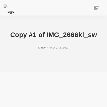
HOME
ÜBER NORA
AUTORIN
Copy #1 of IMG_2666kl_sw
SPEAKERIN
BÜCHER
by
NORA IMLAU
12/12/2017
ONLINE-KURS
BLOG
KONTAKT
SEARCH