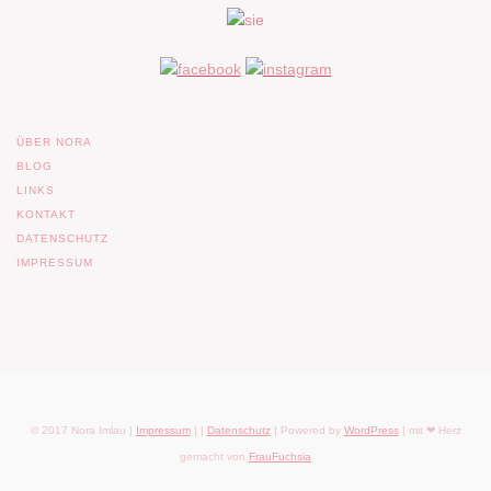
ÜBER NORA
BLOG
LINKS
KONTAKT
DATENSCHUTZ
IMPRESSUM
© 2017 Nora Imlau |
Impressum
| |
Datenschutz
| Powered by
WordPress
| mit ❤ Herz
gemacht von
FrauFuchsia