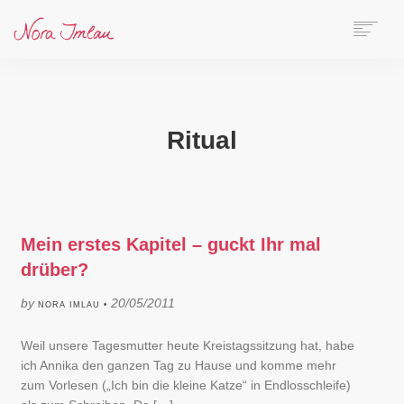
HOME
ÜBER NORA
AUTORIN
Ritual
SPEAKERIN
BÜCHER
ONLINE-KURS
BLOG
Mein erstes Kapitel – guckt Ihr mal
KONTAKT
drüber?
SEARCH
by
20/05/2011
NORA IMLAU •
Weil unsere Tagesmutter heute Kreistagssitzung hat, habe
ich Annika den ganzen Tag zu Hause und komme mehr
zum Vorlesen („Ich bin die kleine Katze“ in Endlosschleife)