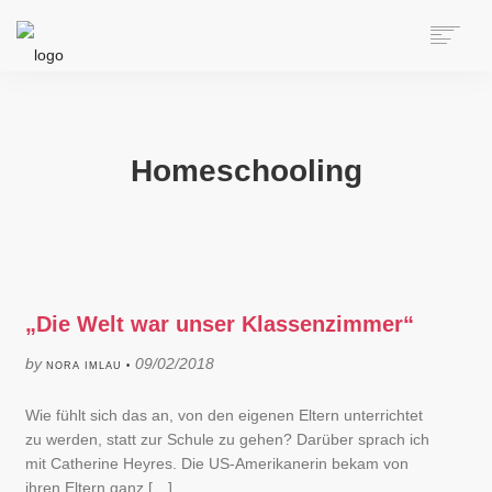
HOME
ÜBER NORA
AUTORIN
Homeschooling
SPEAKERIN
BÜCHER
ONLINE-KURS
BLOG
KONTAKT
„Die Welt war unser Klassenzimmer“
SEARCH
by
09/02/2018
NORA IMLAU •
Wie fühlt sich das an, von den eigenen Eltern unterrichtet
zu werden, statt zur Schule zu gehen? Darüber sprach ich
mit Catherine Heyres. Die US-Amerikanerin bekam von
ihren Eltern ganz […]