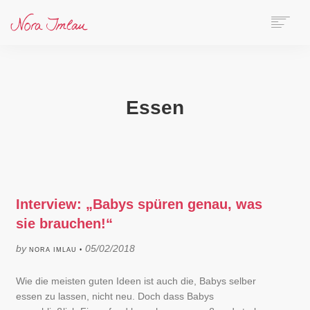
HOME
ÜBER NORA
AUTORIN
Essen
SPEAKERIN
BÜCHER
ONLINE-KURS
BLOG
KONTAKT
Interview: „Babys spüren genau, was
sie brauchen!“
SEARCH
by
05/02/2018
NORA IMLAU •
Wie die meisten guten Ideen ist auch die, Babys selber
essen zu lassen, nicht neu. Doch dass Babys