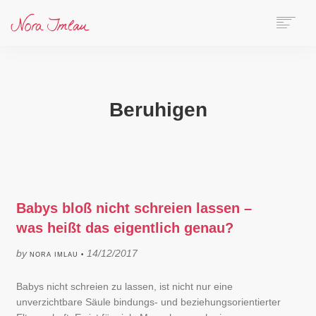
HOME
ÜBER NORA
AUTORIN
Beruhigen
SPEAKERIN
BÜCHER
ONLINE-KURS
BLOG
KONTAKT
Babys bloß nicht schreien lassen –
was heißt das eigentlich genau?
SEARCH
by
14/12/2017
NORA IMLAU •
Babys nicht schreien zu lassen, ist nicht nur eine
unverzichtbare Säule bindungs- und beziehungsorientierter