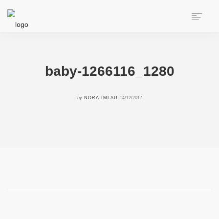
HOME
ÜBER NORA
AUTORIN
baby-1266116_1280
SPEAKERIN
BÜCHER
by
NORA IMLAU
14/12/2017
ONLINE-KURS
BLOG
KONTAKT
SEARCH