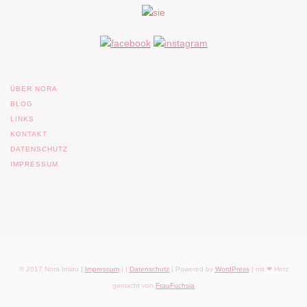
ÜBER NORA
BLOG
LINKS
KONTAKT
DATENSCHUTZ
IMPRESSUM
© 2017 Nora Imlau |
Impressum
| |
Datenschutz
| Powered by
WordPress
| mit ❤ Herz
gemacht von
FrauFuchsia