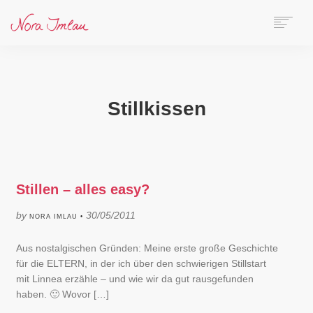
HOME
ÜBER NORA
AUTORIN
Stillkissen
SPEAKERIN
BÜCHER
ONLINE-KURS
BLOG
Stillen – alles easy?
KONTAKT
by
30/05/2011
NORA IMLAU •
SEARCH
Aus nostalgischen Gründen: Meine erste große Geschichte
für die ELTERN, in der ich über den schwierigen Stillstart
mit Linnea erzähle – und wie wir da gut rausgefunden
haben. 🙂 Wovor […]