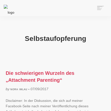
HOME
ÜBER NORA
AUTORIN
Selbstaufopferung
SPEAKERIN
BÜCHER
ONLINE-KURS
BLOG
KONTAKT
Die schwierigen Wurzeln des
„Attachment Parenting“
SEARCH
by
07/09/2017
NORA IMLAU •
Disclaimer: In der Diskussion, die sich auf meiner
Facebook-Seite nach meiner Veröffentlichung dieses