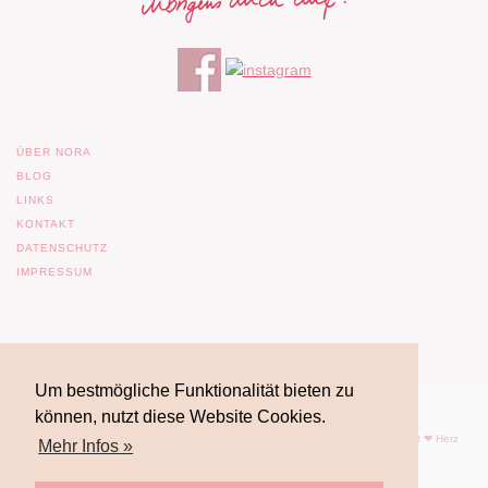
ÜBER NORA
BLOG
LINKS
KONTAKT
DATENSCHUTZ
IMPRESSUM
Um bestmögliche Funktionalität bieten zu
können, nutzt diese Website Cookies.
© 2017 Nora Imlau |
Impressum
| |
Datenschutz
| Powered by
WordPress
| mit ❤ Herz
Mehr Infos »
gemacht von
FrauFuchsia