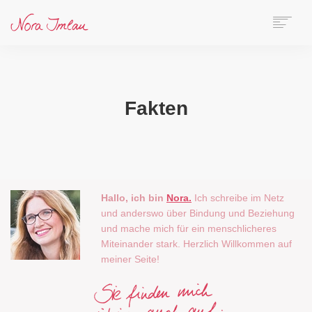
HOME
ÜBER NORA
AUTORIN
Fakten
SPEAKERIN
BÜCHER
ONLINE-KURS
BLOG
Sorry, no results were found, search again?
KONTAKT
Hallo, ich bin
Nora.
Ich schreibe im Netz
und anderswo über Bindung und Beziehung
und mache mich für ein menschlicheres
SEARCH
Miteinander stark. Herzlich Willkommen auf
meiner Seite!