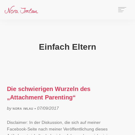
HOME
ÜBER NORA
AUTORIN
Einfach Eltern
SPEAKERIN
BÜCHER
ONLINE-KURS
BLOG
KONTAKT
Die schwierigen Wurzeln des
„Attachment Parenting“
SEARCH
by
07/09/2017
NORA IMLAU •
Disclaimer: In der Diskussion, die sich auf meiner
Facebook-Seite nach meiner Veröffentlichung dieses