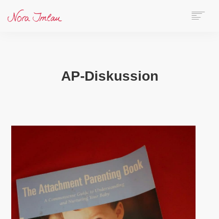
HOME
ÜBER NORA
AUTORIN
AP-Diskussion
SPEAKERIN
BÜCHER
ONLINE-KURS
BLOG
KONTAKT
SEARCH