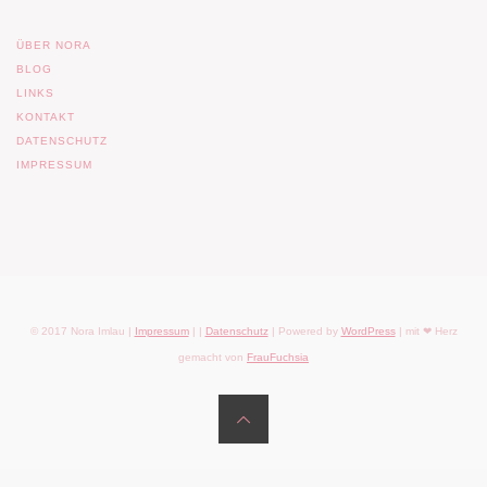
ÜBER NORA
BLOG
LINKS
KONTAKT
DATENSCHUTZ
IMPRESSUM
© 2017 Nora Imlau |
Impressum
| |
Datenschutz
| Powered by
WordPress
| mit ❤ Herz
gemacht von
FrauFuchsia