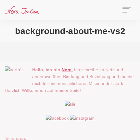
HOME
background-about-me-vs2
ÜBER NORA
AUTORIN
SPEAKERIN
BÜCHER
ONLINE-KURS
Hallo, ich bin
Nora.
Ich schreibe im Netz und
anderswo über Bindung und Beziehung und mache
BLOG
mich für ein menschlicheres Miteinander stark.
KONTAKT
Herzlich Willkommen auf meiner Seite!
SEARCH
ÜBER NORA