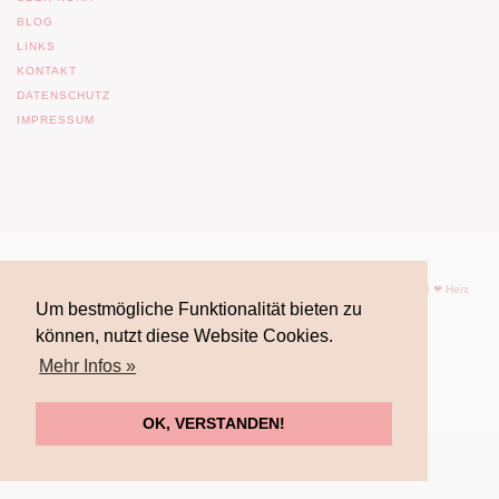
BLOG
LINKS
KONTAKT
DATENSCHUTZ
IMPRESSUM
© 2017 Nora Imlau |
Impressum
| |
Datenschutz
| Powered by
WordPress
| mit ❤ Herz
Um bestmögliche Funktionalität bieten zu
gemacht von
FrauFuchsia
können, nutzt diese Website Cookies.
Mehr Infos »
OK, VERSTANDEN!