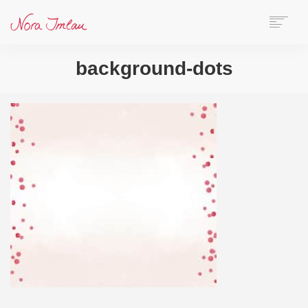
HOME
background-dots
ÜBER NORA
AUTORIN
SPEAKERIN
BÜCHER
ONLINE-KURS
BLOG
KONTAKT
SEARCH