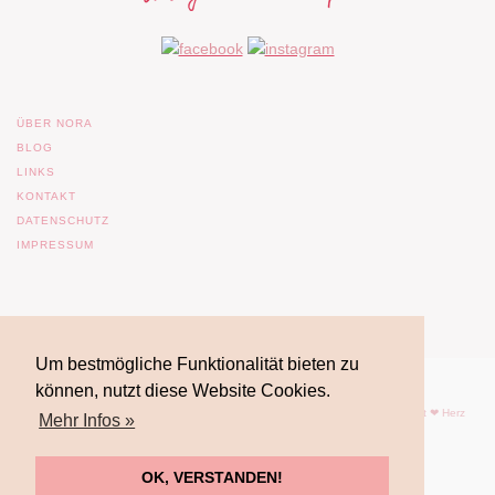
ÜBER NORA
BLOG
LINKS
KONTAKT
DATENSCHUTZ
IMPRESSUM
Um bestmögliche Funktionalität bieten zu
können, nutzt diese Website Cookies.
© 2017 Nora Imlau |
Impressum
| |
Datenschutz
| Powered by
WordPress
| mit ❤ Herz
Mehr Infos »
gemacht von
FrauFuchsia
OK, VERSTANDEN!