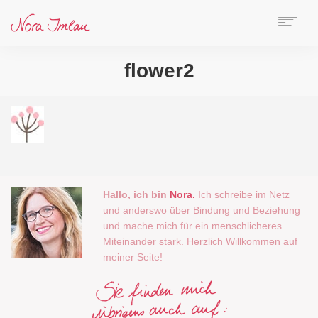
HOME
flower2
ÜBER NORA
AUTORIN
SPEAKERIN
BÜCHER
ONLINE-KURS
BLOG
Hallo, ich bin
Nora.
Ich schreibe im Netz
KONTAKT
und anderswo über Bindung und Beziehung
und mache mich für ein menschlicheres
SEARCH
Miteinander stark. Herzlich Willkommen auf
meiner Seite!