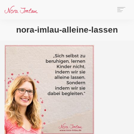
HOME
nora-imlau-alleine-lassen
ÜBER NORA
AUTORIN
SPEAKERIN
BÜCHER
ONLINE-KURS
BLOG
KONTAKT
SEARCH