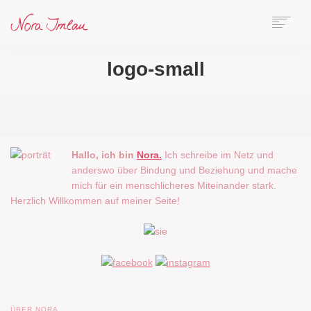
HOME
logo-small
ÜBER NORA
AUTORIN
SPEAKERIN
BÜCHER
ONLINE-KURS
Hallo, ich bin
Nora.
Ich schreibe im Netz und
anderswo über Bindung und Beziehung und mache
BLOG
mich für ein menschlicheres Miteinander stark.
KONTAKT
Herzlich Willkommen auf meiner Seite!
SEARCH
ÜBER NORA