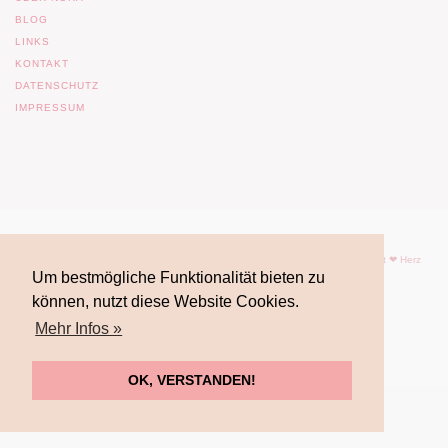
BLOG
LINKS
KONTAKT
DATENSCHUTZ
IMPRESSUM
© 2017 Nora Imlau |
Impressum
| |
Datenschutz
| Powered by
WordPress
| mit ❤ Herz
Um bestmögliche Funktionalität bieten zu
gemacht von
FrauFuchsia
können, nutzt diese Website Cookies.
Mehr Infos »
OK, VERSTANDEN!