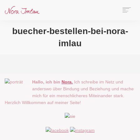
HOME
buecher-bestellen-bei-nora-
ÜBER NORA
imlau
AUTORIN
SPEAKERIN
BÜCHER
ONLINE-KURS
BLOG
Hallo, ich bin
Nora.
Ich schreibe im Netz und
KONTAKT
anderswo über Bindung und Beziehung und mache
mich für ein menschlicheres Miteinander stark.
Herzlich Willkommen auf meiner Seite!
SEARCH