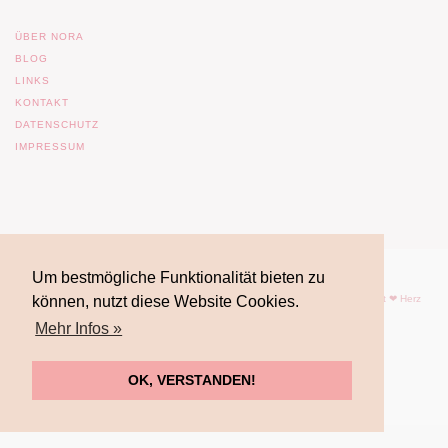
ÜBER NORA
BLOG
LINKS
KONTAKT
DATENSCHUTZ
IMPRESSUM
Um bestmögliche Funktionalität bieten zu
können, nutzt diese Website Cookies.
© 2017 Nora Imlau |
Impressum
| |
Datenschutz
| Powered by
WordPress
| mit ❤ Herz
gemacht von
FrauFuchsia
Mehr Infos »
OK, VERSTANDEN!